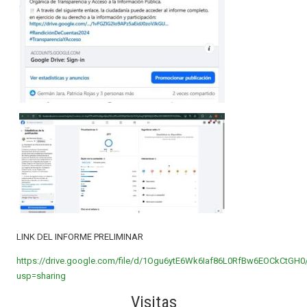
LINK DEL INFORME PRELIMINAR
https://drive.google.com/file/d/1Ogu6ytE6Wk6Iaf86L0RfBw6EOCkCtGH0
usp=sharing
Visitas