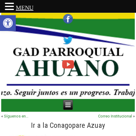
MENU
Abrir barra de herramientas
«
Síguenos en…
Correo Institucional
»
Ir a la Conagopare Azuay